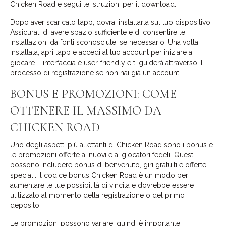
Chicken Road e segui le istruzioni per il download.
Dopo aver scaricato l’app, dovrai installarla sul tuo dispositivo.
Assicurati di avere spazio sufficiente e di consentire le
installazioni da fonti sconosciute, se necessario. Una volta
installata, apri l’app e accedi al tuo account per iniziare a
giocare. L’interfaccia è user-friendly e ti guiderà attraverso il
processo di registrazione se non hai già un account.
BONUS E PROMOZIONI: COME
OTTENERE IL MASSIMO DA
CHICKEN ROAD
Uno degli aspetti più allettanti di Chicken Road sono i bonus e
le promozioni offerte ai nuovi e ai giocatori fedeli. Questi
possono includere bonus di benvenuto, giri gratuiti e offerte
speciali. Il codice bonus Chicken Road è un modo per
aumentare le tue possibilità di vincita e dovrebbe essere
utilizzato al momento della registrazione o del primo
deposito.
Le promozioni possono variare, quindi è importante