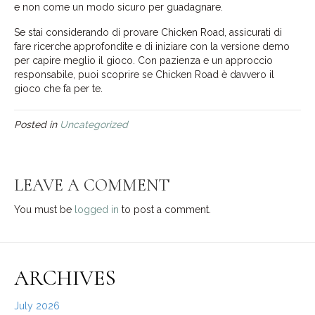
e non come un modo sicuro per guadagnare.
Se stai considerando di provare Chicken Road, assicurati di
fare ricerche approfondite e di iniziare con la versione demo
per capire meglio il gioco. Con pazienza e un approccio
responsabile, puoi scoprire se Chicken Road è davvero il
gioco che fa per te.
Posted in
Uncategorized
LEAVE A COMMENT
You must be
logged in
to post a comment.
ARCHIVES
July 2026