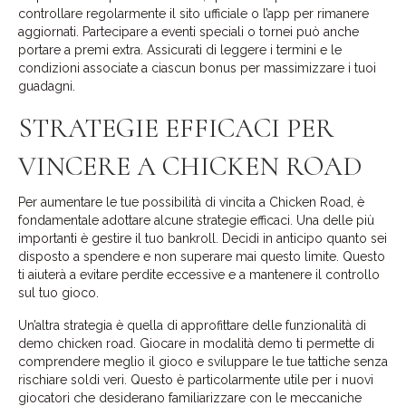
controllare regolarmente il sito ufficiale o l’app per rimanere
aggiornati. Partecipare a eventi speciali o tornei può anche
portare a premi extra. Assicurati di leggere i termini e le
condizioni associate a ciascun bonus per massimizzare i tuoi
guadagni.
STRATEGIE EFFICACI PER
VINCERE A CHICKEN ROAD
Per aumentare le tue possibilità di vincita a Chicken Road, è
fondamentale adottare alcune strategie efficaci. Una delle più
importanti è gestire il tuo bankroll. Decidi in anticipo quanto sei
disposto a spendere e non superare mai questo limite. Questo
ti aiuterà a evitare perdite eccessive e a mantenere il controllo
sul tuo gioco.
Un’altra strategia è quella di approfittare delle funzionalità di
demo chicken road. Giocare in modalità demo ti permette di
comprendere meglio il gioco e sviluppare le tue tattiche senza
rischiare soldi veri. Questo è particolarmente utile per i nuovi
giocatori che desiderano familiarizzare con le meccaniche