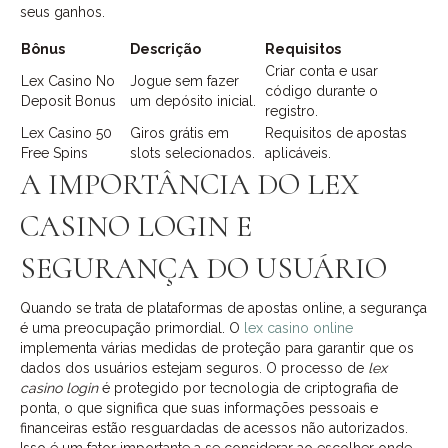
seus ganhos.
Bônus
Descrição
Requisitos
Criar conta e usar
Lex Casino No
Jogue sem fazer
código durante o
Deposit Bonus
um depósito inicial.
registro.
Lex Casino 50
Giros grátis em
Requisitos de apostas
Free Spins
slots selecionados.
aplicáveis.
A IMPORTÂNCIA DO LEX
CASINO LOGIN E
SEGURANÇA DO USUÁRIO
Quando se trata de plataformas de apostas online, a segurança
é uma preocupação primordial. O
lex casino online
implementa várias medidas de proteção para garantir que os
dados dos usuários estejam seguros. O processo de
lex
casino login
é protegido por tecnologia de criptografia de
ponta, o que significa que suas informações pessoais e
financeiras estão resguardadas de acessos não autorizados.