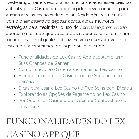
Neste artigo, vamos explorar as funcionalidades essenciais do
aplicativo Lex Casino, que todo jogador deve conhecer para
aumentar suas chances de ganhar. Desde bônus atraentes,
como o
lex casino no deposit bonus
, até as melhores
estratégias para maximizar o uso do
lex casino promo code
,
abordaremos tudo que você precisa saber para se tornar um
jogador mais inteligente e eficaz. Se você quer aproveitar ao
máximo sua experiência de jogo, continue lendo!
Funcionalidades do Lex Casino App que Aumentam
Suas Chances de Ganhar
Como Funciona o Sistema de Bônus no Lex Casino
A Importância do Lex Casino Login e Segurança do
Usuário
Dicas para Usar o Lex Casino 50 Free Spins com Eficácia
Explorando as Opções de Pagamento no Lex Casino
Por Que o Lex Casino é Considerado Confiável pelos
Jogadores
FUNCIONALIDADES DO LEX
CASINO APP QUE