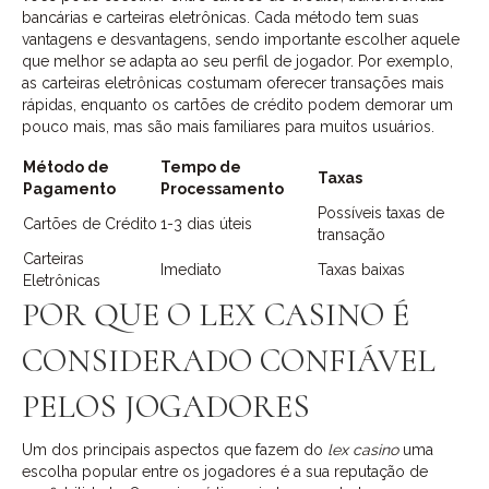
bancárias e carteiras eletrônicas. Cada método tem suas
vantagens e desvantagens, sendo importante escolher aquele
que melhor se adapta ao seu perfil de jogador. Por exemplo,
as carteiras eletrônicas costumam oferecer transações mais
rápidas, enquanto os cartões de crédito podem demorar um
pouco mais, mas são mais familiares para muitos usuários.
Método de
Tempo de
Taxas
Pagamento
Processamento
Possíveis taxas de
Cartões de Crédito
1-3 dias úteis
transação
Carteiras
Imediato
Taxas baixas
Eletrônicas
POR QUE O LEX CASINO É
CONSIDERADO CONFIÁVEL
PELOS JOGADORES
Um dos principais aspectos que fazem do
lex casino
uma
escolha popular entre os jogadores é a sua reputação de