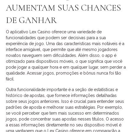
AUMENTAM SUAS CHANCES
DE GANHAR
O aplicativo Lex Casino oferece uma variedade de
funcionalidades que podem ser decisivas para a sua
experiência de jogo. Uma das características mais notáveis é a
interface amigável, que permite que até mesmo jogadores
novatos naveguem sem dificuldades. Além disso, o app é
otimizado para dispositivos móveis, o que significa que você
pode jogar a qualquer hora e em qualquer lugar, sem perder a
qualidade. Acessar jogos, promoções e bônus nunca foi tão
fácil.
Outra funcionalidade importante é a seção de estatísticas e
histórico de apostas, que fornece informações detalhadas
sobre seus jogos anteriores. Isso é crucial para entender seus
padrões de aposta e melhorar suas estratégias. Por exemplo,
se você perceber que tem mais sucesso em determinados
jogos, pode concentrar suas apostas nesses títulos. O acesso
a essas informações diretamente no seu dispositivo móvel é
uma vantagem que o Lex Casino oferece em comparação a