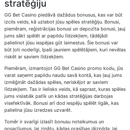
stratēģiju
GG Bet Casino piedāvā dažādus bonusus, kas var būt
izcils veids, kā uzlabot jūsu spēles stratēģiju. Bonusi,
piemēram, reģistrācijas bonusi un depozīta bonusi, ļauj
jums sākt spēlēt ar papildu līdzekļiem, tādējādi
palielinot jūsu iespējas gūt laimestus. Šie bonusi var
būt ļoti noderīgi, īpaši jauniem spēlētājiem, kuri nevēlas
riskēt ar saviem līdzekļiem.
Piemēram, izmantojot GG Bet Casino promo kodu, jūs
varat saņemt papildu naudu savā kontā, kas ļauj jums
izmēģināt dažādas spēles, neriskējot ar saviem
līdzekļiem. Tas ir lielisks veids, kā saprast, kuras spēles
jums vislabāk patīk un kādas stratēģijas darbojas
visefektīvāk. Bonusi arī dod iespēju spēlēt ilgāk, kas
palielina jūsu izredzes uzvarēt.
Tomēr ir svarīgi izlasīt bonusu noteikumus un
nosacījumus, lai zinātu, kādas prasības jāizpilda, lai