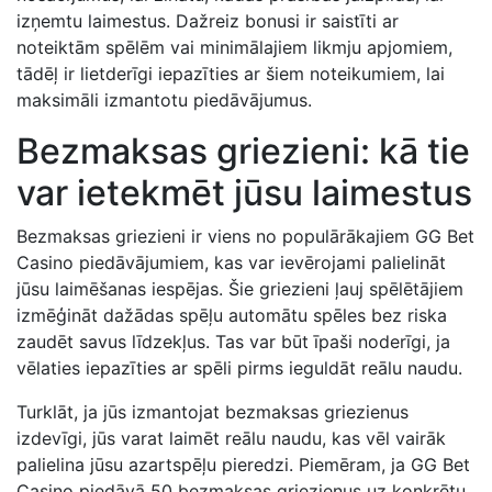
izņemtu laimestus. Dažreiz bonusi ir saistīti ar
noteiktām spēlēm vai minimālajiem likmju apjomiem,
tādēļ ir lietderīgi iepazīties ar šiem noteikumiem, lai
maksimāli izmantotu piedāvājumus.
Bezmaksas griezieni: kā tie
var ietekmēt jūsu laimestus
Bezmaksas griezieni ir viens no populārākajiem GG Bet
Casino piedāvājumiem, kas var ievērojami palielināt
jūsu laimēšanas iespējas. Šie griezieni ļauj spēlētājiem
izmēģināt dažādas spēļu automātu spēles bez riska
zaudēt savus līdzekļus. Tas var būt īpaši noderīgi, ja
vēlaties iepazīties ar spēli pirms ieguldāt reālu naudu.
Turklāt, ja jūs izmantojat bezmaksas griezienus
izdevīgi, jūs varat laimēt reālu naudu, kas vēl vairāk
palielina jūsu azartspēļu pieredzi. Piemēram, ja GG Bet
Casino piedāvā 50 bezmaksas griezienus uz konkrētu