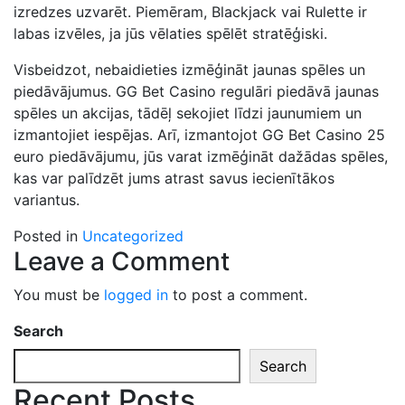
izredzes uzvarēt. Piemēram, Blackjack vai Rulette ir
labas izvēles, ja jūs vēlaties spēlēt stratēģiski.
Visbeidzot, nebaidieties izmēģināt jaunas spēles un
piedāvājumus. GG Bet Casino regulāri piedāvā jaunas
spēles un akcijas, tādēļ sekojiet līdzi jaunumiem un
izmantojiet iespējas. Arī, izmantojot GG Bet Casino 25
euro piedāvājumu, jūs varat izmēģināt dažādas spēles,
kas var palīdzēt jums atrast savus iecienītākos
variantus.
Posted in
Uncategorized
Leave a Comment
You must be
logged in
to post a comment.
Search
Search
Recent Posts