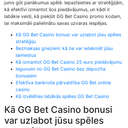
jums gūt panākumus spēlē. Iepazīsieties ar stratēģijām,
kā efektīvi izmantot šos piedāvājumus, un kādi ir
labākie veidi, kā piekļūt GG Bet Casino promo kodam,
lai maksimāli palielinātu savas uzvaras iespējas.
Kā GG Bet Casino bonusi var uzlabot jūsu spēles
stratēģiju
Bezmaksas griezieni: kā tie var ietekmēt jūsu
laimestus
Kā izmantot GG Bet Casino 25 euro piedāvājumu
Ieguvumi no GG Bet Casino bez depozīta
bonusiem
Efektīva bankrolla pārvaldība GG Bet online
casino
Kā izvēlēties labākās spēles GG Bet Casino
Kā GG Bet Casino bonusi
var uzlabot jūsu spēles