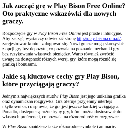
Jak zacząć grę w Play Bison Free Online?
Oto praktyczne wskazówki dla nowych
graczy.
Rozpoczęcie gry w
Play Bison Free Online
jest proste i intuicyjne.
Aby zacząć, wystarczy odwiedzić stronę
http://play-bison.com.pl/
,
zarejestrować konto i zalogować się. Nowi gracze mogą skorzystać
z opcji gry bez depozytu, co pozwala na poznanie mechaniki gry
bez ryzykowania własnych pieniędzy. Warto również zwrócić
uwagę na dostępność różnych wersji gry, które mogą różnić się
grafiką i bonusami.
Jakie są kluczowe cechy gry Play Bison,
które przyciągają graczy?
Jednym z największych atutów
Play Bison
jest jego unikalna grafika
oraz dynamiczna rozgrywka. Gra oferuje przyjemny interfejs
użytkownika, co sprawia, że gra jest jeszcze bardziej wciągająca.
Ponadto, dostępne są różne tryby gry, które można dostosować do
własnych preferencji, co pozwala na różnorodność w rozgrywce.
W
Play Bison
znajdziesz także różnorodne symbole i animacje,