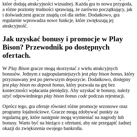
które dodają atrakcyjności wizualnej. Każda gra to nowa przygoda,
a różne poziomy trudności sprawiają, że zarówno początkujący, jak
i doświadczeni gracze znajdą coś dla siebie. Dodatkowo, gra
regularnie wprowadza nowe funkcje, które zwiększają jej
atrakcyjność.
Jak uzyskać bonusy i promocje w Play
Bison? Przewodnik po dostępnych
ofertach.
W
Play Bison
gracze mogą skorzystać z wielu atrakcyjnych
bonusów. Jednym z najpopularniejszych jest
play bison bonus
, który
przyznawany jest po pierwszym depozycie. Dodatkowo, dostępny
jest
play bison no deposit bonus
, który pozwala na grę bez
konieczności wpłacania pieniędzy. Aby uzyskać te bonusy, należy
użyć odpowiedniego
play bison bonus code
podczas rejestracji.
Oprócz tego, gra oferuje również różne promocje sezonowe oraz
programy lojalnościowe. Gracze mogą zdobywać punkty za
regularną grę, które następnie mogą wymieniać na nagrody lub
bonusy. Warto być na bieżąco z ofertami, aby nie przegapić żadnej
okazji do zwiększenia swojego bankrolla.