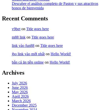
Descubre el análisis completo de Paston y sus atractivos
bonos de bienvenida
Recent Comments
v9bet
on
Title goes here
m88 link
on
Title goes here
link vào fun88
on
Title goes here
jbo link vào mới nhất
on
Hello World!
bắn cá ăn tiền online
on
Hello World!
Archives
July 2026
June 2026
May 2026
April 2026
March 2026
December 2025
November 2024